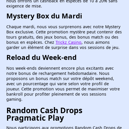
nous offrons un cashback en espèces de 10 à 20% sans
exigence de mise.
Mystery Box du Mardi
Chaque mardi, nous vous surprenons avec notre Mystery
Box exclusive. Cette promotion mystère peut contenir des
tours gratuits, des jeux bonus, des bonus match ou des
bonus en espèces. Chez
Trickz Casino
, nous aimons
garder un élément de surprise dans vos sessions de jeu.
Reload du Week-end
Nos week-ends deviennent encore plus excitants avec
notre bonus de rechargement hebdomadaire. Nous
proposons un bonus match sur votre dépôt weekend,
avec un pourcentage qui varie selon votre profil de
joueur. Cette promotion vous permet de maximiser votre
bankroll pour profiter pleinement de vos sessions
gaming.
Random Cash Drops
Pragmatic Play
Nous participons aux promotions Random Cash Drops de