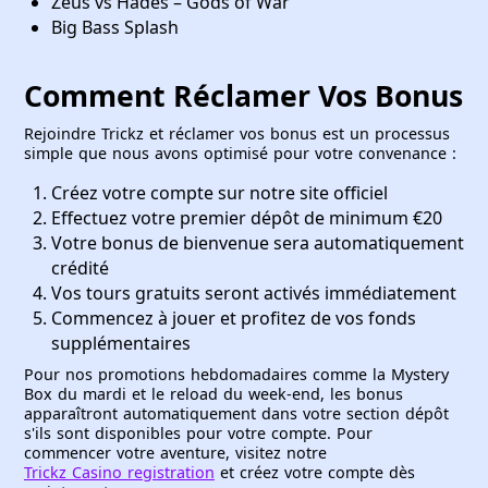
Zeus vs Hades – Gods of War
Big Bass Splash
Comment Réclamer Vos Bonus
Rejoindre Trickz et réclamer vos bonus est un processus
simple que nous avons optimisé pour votre convenance :
Créez votre compte sur notre site officiel
Effectuez votre premier dépôt de minimum €20
Votre bonus de bienvenue sera automatiquement
crédité
Vos tours gratuits seront activés immédiatement
Commencez à jouer et profitez de vos fonds
supplémentaires
Pour nos promotions hebdomadaires comme la Mystery
Box du mardi et le reload du week-end, les bonus
apparaîtront automatiquement dans votre section dépôt
s'ils sont disponibles pour votre compte. Pour
commencer votre aventure, visitez notre
Trickz Casino registration
et créez votre compte dès